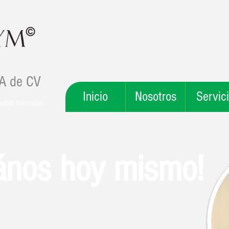
SA de CV
Inicio
Nosotros
Servic
oallas femeninas
ános hoy mismo!