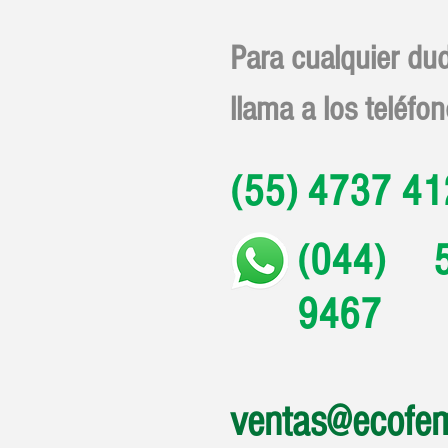
Para cualquier dud
llama a los teléfon
(55) 4737 4
(044) 
9467
ventas@ecofe