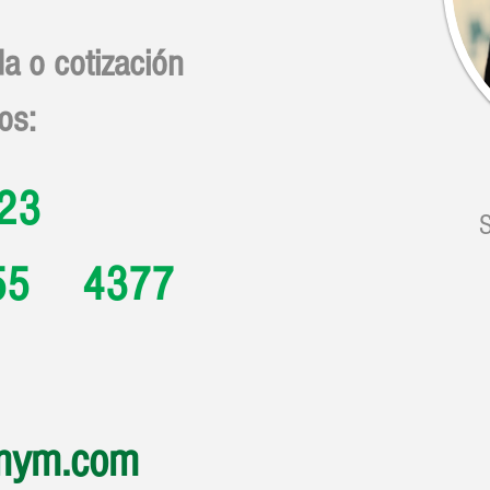
a o cotización
os:
123
S
55 4377
mym.com